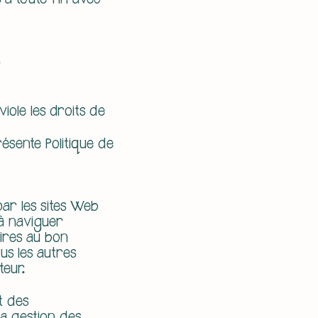
à toute fin avec
:
iole les droits de
ésente Politique de
par les sites Web
 à naviguer
ires au bon
us les autres
teur.
t des