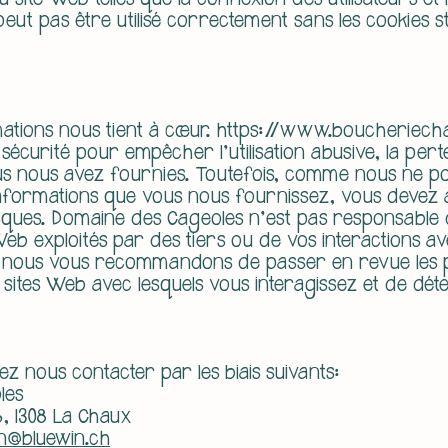
 site Web telles que la connexion des utilisateurs et 
eut pas être utilisé correctement sans les cookies s
ations nous tient à cœur.
https://www.boucheriech
écurité pour empêcher l'utilisation abusive, la perte
us nous avez fournies. Toutefois, comme nous ne p
 informations que vous nous fournissez, vous devez
sques. Domaine des Cageoles n'est pas responsable 
b exploités par des tiers ou de vos interactions a
b, nous vous recommandons de passer en revue les 
s sites Web avec lesquels vous interagissez et de dét
.
lez nous contacter par les biais suivants:
les
6, 1308 La Chaux
n@bluewin.ch