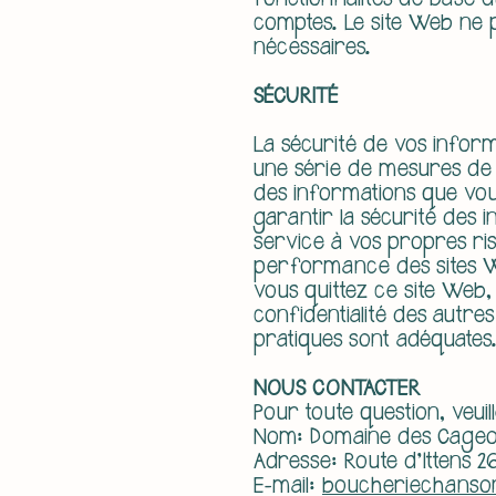
fonctionnalités de base du
comptes. Le site Web ne p
nécessaires.
SÉCURITÉ
La sécurité de vos inform
une série de mesures de s
des informations que vo
garantir la sécurité des
service à vos propres ri
performance des sites We
vous quittez ce site We
confidentialité des autre
pratiques sont adéquates
NOUS CONTACTER
Pour toute question, veuil
Nom: Domaine des Cageo
Adresse: Route d'Ittens 2
E-mail:
boucheriechanso