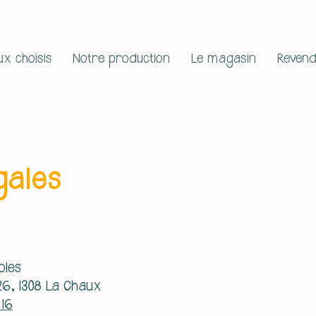
x choisis
Notre production
Le magasin
Reven
gales
oles
26, 1308 La Chaux
 16