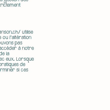
la gestion des
trictement
anson.ch/
utilise
 ou l'altération
ouvons pas
 accéder à notre
de la
vec eux. Lorsque
pratiques de
erminer si ces