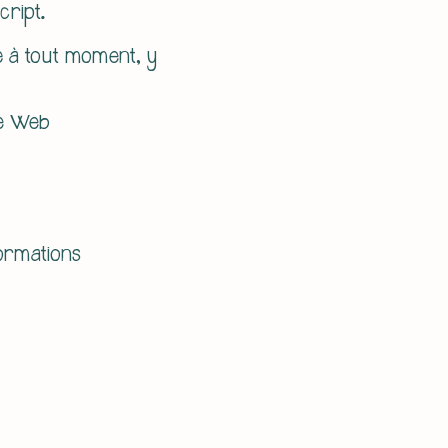
cript.
té à tout moment, y
te Web
formations