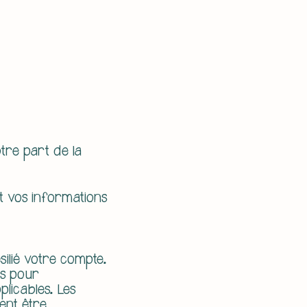
tre part de la
t vos informations
ilié votre compte.
es pour
licables. Les
ent être