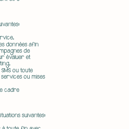
uivantes:
ervice.
des données afin
 campagnes de
ur évaluer et
ting.
 SMS ou toute
 services ou mises
le cadre
tuations suivantes: