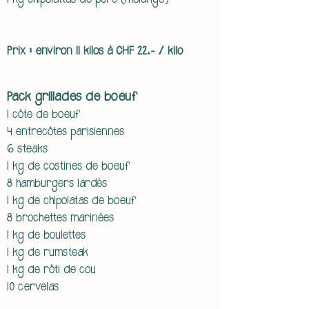
1 kg chipolattas de porc (mélange)
Prix : environ 11 kilos à CHF 22.- / kilo​
Pack grillades de boeuf
​1 côte de boeuf
4 entrecôtes parisiennes
6 steaks
1 kg de costines de boeuf
8 hamburgers lardés
1 kg de chipolatas de boeuf
8 brochettes marinées
1 kg de boulettes
1 kg de rumsteak
1 kg de rôti de cou
10 cervelas